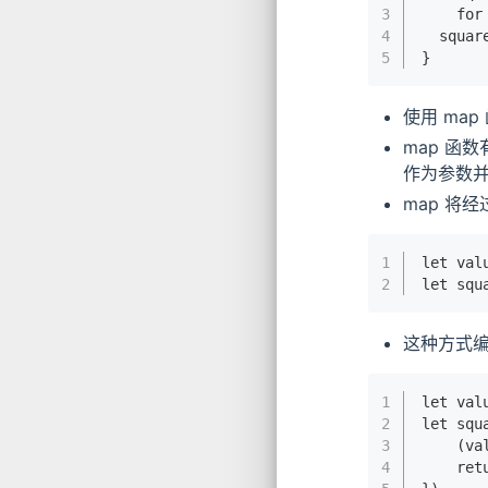
3
    for
4
  squar
5
}
使用 map
map 函
作为参数
map 将经
1
let val
2
let squ
这种方式编
1
let val
2
let squ
3
    (va
4
    ret