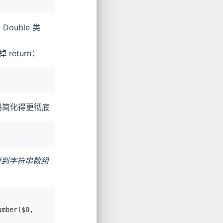
Double 类
return：
码简化得更彻底
射到字符串数组
umber($0,