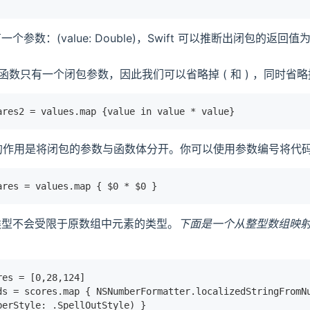
个参数：(value: Double)，Swift 可以推断出闭包的返回值为 
 函数只有一个闭包参数，因此我们可以省略掉 ( 和 ) ，同时省略掉 
ares2 = values.map {value in value * value}
字的作用是将闭包的参数与函数体分开。你可以使用参数编号将代
ares = values.map { $0 * $0 }
类型不会受限于原数组中元素的类型。
下面是一个从整型数组映
res = [0,28,124]
ds = scores.map { NSNumberFormatter.localizedStringFromN
berStyle: .SpellOutStyle) }