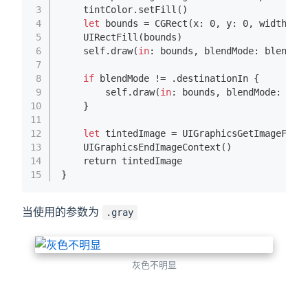
3
    tintColor.set
Fill()
4
let
 bounds = 
CGRect(
x
: 0, 
y
: 0, 
width
: 
s
5
UIRectFill(
bounds
)
6
    self.draw(
in
: bounds, blendMode: blendMo
7
8
if
 blendMode != .destinationIn {
9
        self.draw(
in
: bounds, blendMode: .de
10
    }
11
12
let
 tintedImage = 
UIGraphicsGetImageFrom
13
UIGraphicsEndImageContext()
14
    return tintedImage
15
}
当使用的参数为
.gray
灰色不明显