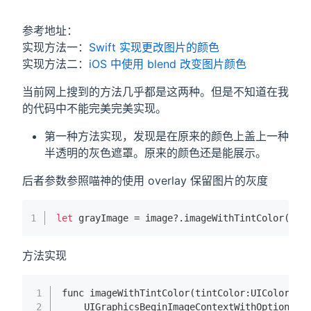
参考地址：
实现方法一：
Swift 实现更改图片的颜色
实现方法二：
iOS 中使用 blend 改变图片颜色
当前网上搜到的方法几乎都是这两种。但是不知道在我
的代码中不能完美完美实现。
第一种方法实现，发现是在原来的颜色上盖上一种
半透明的灰色遮罩。原来的颜色还是能展示。
后者参数参照喵神的使用 overlay 保留图片的灰度
1
let
 grayImage = image?.image
WithTintColor(
tin
方法实现
1
func image
WithTintColor(
tintColor
:UIColor, 
b
2
UIGraphicsBeginImageContextWithOptions(
s