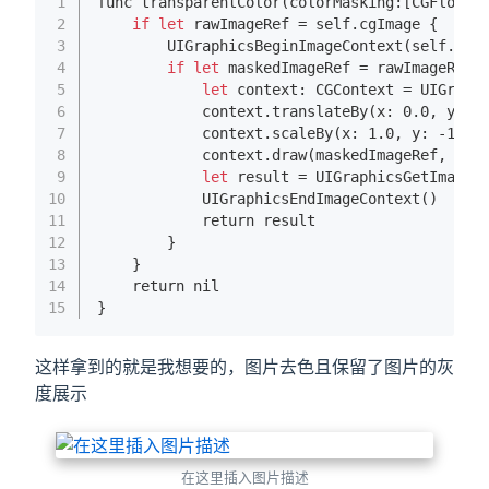
1
func transparent
Color(
colorMasking
:[CGFloat]
2
if
let
 rawImageRef = self.cgImage {
3
UIGraphicsBeginImageContext(
self
.
siz
4
if
let
 maskedImageRef = rawImageRef.
5
let
 context: CGContext = 
UIGraph
6
            context.translate
By(
x
: 0.0, 
y
: 
s
7
            context.scale
By(
x
: 1.0, 
y
: -1.0)
8
            context.draw(maskedImageRef, 
in
:
9
let
 result = 
UIGraphicsGetImageF
10
UIGraphicsEndImageContext()
11
            return result
12
        }
13
    }
14
    return nil
15
}
这样拿到的就是我想要的，图片去色且保留了图片的灰
度展示
在这里插入图片描述