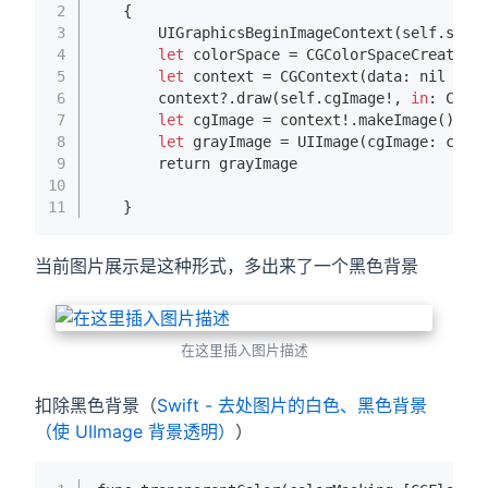
2
   {
3
UIGraphicsBeginImageContext(
self
.
size
4
let
 colorSpace = 
CGColorSpaceCreateDe
5
let
 context = 
CGContext(
data
: 
nil
 , 
w
6
       context?.draw(self.cgImage!, 
in
: 
CGRe
7
let
 cgImage = context!.make
Image()
8
let
 grayImage = 
UIImage(
cgImage
: 
cgIm
9
       return grayImage
10
11
   }
当前图片展示是这种形式，多出来了一个黑色背景
在这里插入图片描述
扣除黑色背景（
Swift - 去处图片的白色、黑色背景
（使 UIImage 背景透明）
）