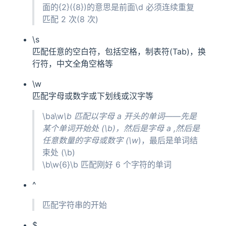
面的{2}({8})的意思是前面\d 必须连续重复
匹配 2 次(8 次)
\s
匹配任意的空白符，包括空格，制表符(Tab)，换
行符，中文全角空格等
\w
匹配字母或数字或下划线或汉字等
\ba\w
\b 匹配以字母 a 开头的单词——先是
某个单词开始处 (\b)，然后是字母 a ,然后是
任意数量的字母或数字 (\w
)，最后是单词结
束处 (\b)
\b\w{6}\b 匹配刚好 6 个字符的单词
^
匹配字符串的开始
$